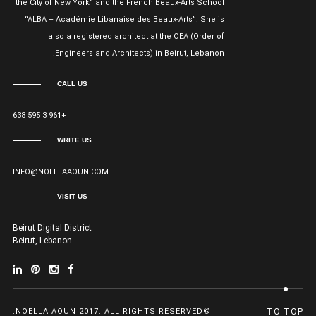
the City of New York” and the French Beaux-Arts School
“ALBA – Académie Libanaise des Beaux-Arts”. She is
also a registered architect at the OEA (Order of
Engineers and Architects) in Beirut, Lebanon.
CALL US
+961 3 595 638
WRITE US
INFO@NOELLAAOUN.COM
VISIT US
Beirut Digital District
Beirut, Lebanon
©NOELLA AOUN 2017. ALL RIGHTS RESERVED.
TO TOP