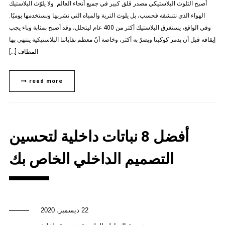
أصبح التلوث البلاستيكي مصدر قلق كبير في جميع أنحاء العالم. ولا يلوّث البلاستيك
الهواء الذي نتنشقه فحسب، بل يلوث التربة والمياه التي نشربها ونستخدمها يوميًا.
وفي الواقع، يستغرق البلاستيك أكثر من 400 عام ليتحلل، وقد أصبح بمثابة وباء يجب
إيقافه قبل أن يدمر كوكبنا ويضرّ به أكثر، وخاصة أنّ معظم نفاياتنا البلاستيكية ينتهي بها
المطاف […]
read more
أفضل 8 نباتات داخلية لتحسين
التصميم الداخلي الخاص بك
22 ديسمبر، 2020