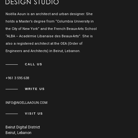
Noëlla Aoun is an architect and urban designer. She
holds a Master’s degree from “Columbia University in
the City of New York” and the French Beaux-Arts School
“ALBA – Académie Libanaise des Beaux-Arts”. She is
also a registered architect at the OEA (Order of
Engineers and Architects) in Beirut, Lebanon.
CALL US
+961 3 595 638
WRITE US
INFO@NOELLAAOUN.COM
VISIT US
Beirut Digital District
Beirut, Lebanon