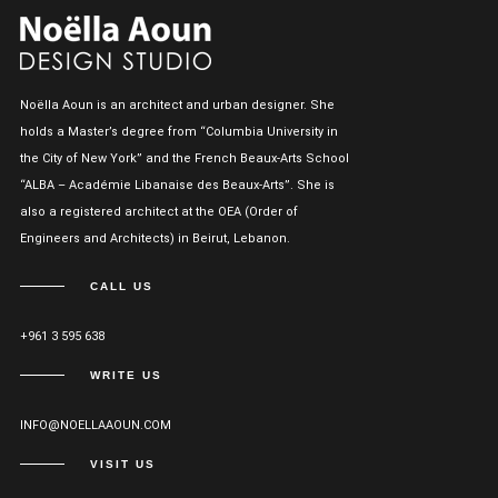
Noëlla Aoun is an architect and urban designer. She
holds a Master’s degree from “Columbia University in
the City of New York” and the French Beaux-Arts School
“ALBA – Académie Libanaise des Beaux-Arts”. She is
also a registered architect at the OEA (Order of
Engineers and Architects) in Beirut, Lebanon.
CALL US
+961 3 595 638
WRITE US
INFO@NOELLAAOUN.COM
VISIT US