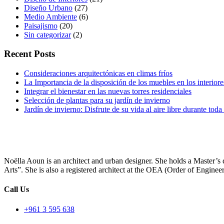
Diseño Urbano
(27)
Medio Ambiente
(6)
Paisajismo
(20)
Sin categorizar
(2)
Recent Posts
Consideraciones arquitectónicas en climas fríos
La Importancia de la disposición de los muebles en los interiore
Integrar el bienestar en las nuevas torres residenciales
Selección de plantas para su jardín de invierno
Jardín de invierno: Disfrute de su vida al aire libre durante tod
Noëlla Aoun is an architect and urban designer. She holds a Maste
Arts”. She is also a registered architect at the OEA (Order of Enginee
Call Us
+961 3 595 638