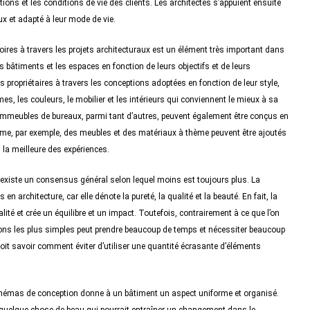
ions et les conditions de vie des clients. Les architectes s’appuient ensuite
x et adapté à leur mode de vie.
ires à travers les projets architecturaux est un élément très important dans
es bâtiments et les espaces en fonction de leurs objectifs et de leurs
rs propriétaires à travers les conceptions adoptées en fonction de leur style,
ormes, les couleurs, le mobilier et les intérieurs qui conviennent le mieux à sa
s immeubles de bureaux, parmi tant d’autres, peuvent également être conçus en
thème, par exemple, des meubles et des matériaux à thème peuvent être ajoutés
s la meilleure des expériences.
 existe un consensus général selon lequel moins est toujours plus. La
n architecture, car elle dénote la pureté, la qualité et la beauté. En fait, la
é et crée un équilibre et un impact. Toutefois, contrairement à ce que l’on
options les plus simples peut prendre beaucoup de temps et nécessiter beaucoup
 doit savoir comment éviter d’utiliser une quantité écrasante d’éléments
.
hémas de conception donne à un bâtiment un aspect uniforme et organisé.