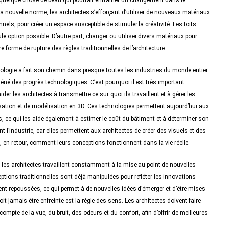
re quelque chose de beau qui pourrait entraîner un changement dans le
 la nouvelle norme, les architectes s’efforçant d’utiliser de nouveaux matériaux
nnels, pour créer un espace susceptible de stimuler la créativité. Les toits
le option possible. D’autre part, changer ou utiliser divers matériaux pour
e forme de rupture des règles traditionnelles de l’architecture.
nologie a fait son chemin dans presque toutes les industries du monde entier.
fréné des progrès technologiques. C’est pourquoi il est très important
aider les architectes à transmettre ce sur quoi ils travaillent et à gérer les
sation et de modélisation en 3D. Ces technologies permettent aujourd’hui aux
s, ce qui les aide également à estimer le coût du bâtiment et à déterminer son
nt l’industrie, car elles permettent aux architectes de créer des visuels et des
 en retour, comment leurs conceptions fonctionnent dans la vie réelle.
, les architectes travaillent constamment à la mise au point de nouvelles
eptions traditionnelles sont déjà manipulées pour refléter les innovations
ent repoussées, ce qui permet à de nouvelles idées d’émerger et d’être mises
oit jamais être enfreinte est la règle des sens. Les architectes doivent faire
 compte de la vue, du bruit, des odeurs et du confort, afin d’offrir de meilleures