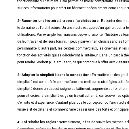
fonctionnalité du bâtiment. Cela permet de mieux comprendre les utilisat
sur ces informations pour créer un bâtiment spécialement conçu pour eu
2- Raconter une histoire à travers l’architecture :
Raconter des histo
le domaine de l’architecture. Un architecte est quelqu’un qui fait parler l
utilisations. Par exemple, les maisons peuvent raconter l’histoire de leu
de leur travail et de leurs loisirs. Il peut y parvenir en choisissant les f
personnalité. D’autre part, les centres commerciaux, les cinémas et le
fonction des activités qui se dérouleront à l’intérieur. Dans un parc à 
pour rendre l’endroit plus amusant, ce qui contribue à offrir aux visiteur
3- Adopter la simplicité dans la conception :
En matière de design, il
simplicité est considérée comme l’une des meilleures stratégies utilisées e
simplicité donne un aspect soigné au bâtiment, augmente sa fonctionnalit
pourrait croire, la simplicité exige un travail acharné, car trouver les 
d’efforts et d’expérience, d’autant plus que le concepteur ou l’architecte
visuels et de détails et comment faire passer une idée forte et principale
4- Enfreindre les règles :
Normalement, le fait de suivre les mêmes sc