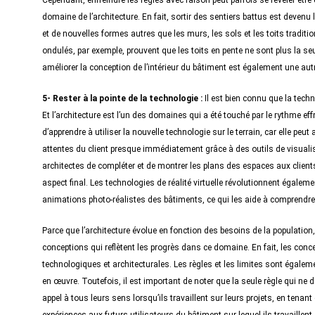
Cependant, enfreindre les règles avec raison peut parfois se révéler êt
domaine de l’architecture. En fait, sortir des sentiers battus est devenu
et de nouvelles formes autres que les murs, les sols et les toits traditio
ondulés, par exemple, prouvent que les toits en pente ne sont plus la seu
améliorer la conception de l’intérieur du bâtiment est également une autr
5- Rester à la pointe de la technologie :
Il est bien connu que la tech
Et l’architecture est l’un des domaines qui a été touché par le rythme ef
d’apprendre à utiliser la nouvelle technologie sur le terrain, car elle peut 
attentes du client presque immédiatement grâce à des outils de visuali
architectes de compléter et de montrer les plans des espaces aux client
aspect final. Les technologies de réalité virtuelle révolutionnent égaleme
animations photo-réalistes des bâtiments, ce qui les aide à comprendre,
Parce que l’architecture évolue en fonction des besoins de la population
conceptions qui reflètent les progrès dans ce domaine. En fait, les conc
technologiques et architecturales. Les règles et les limites sont égalem
en œuvre. Toutefois, il est important de noter que la seule règle qui ne d
appel à tous leurs sens lorsqu’ils travaillent sur leurs projets, en tenant