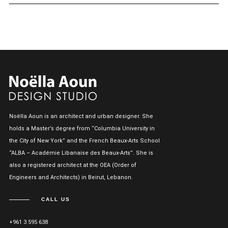
Noëlla Aoun is an architect and urban designer. She
holds a Master’s degree from “Columbia University in
the City of New York” and the French Beaux-Arts School
“ALBA – Académie Libanaise des Beaux-Arts”. She is
also a registered architect at the OEA (Order of
Engineers and Architects) in Beirut, Lebanon.
CALL US
+961 3 595 638