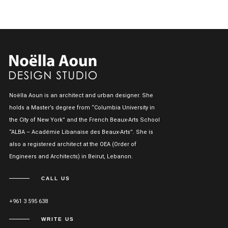
Noëlla Aoun is an architect and urban designer. She
holds a Master’s degree from “Columbia University in
the City of New York” and the French Beaux-Arts School
“ALBA – Académie Libanaise des Beaux-Arts”. She is
also a registered architect at the OEA (Order of
Engineers and Architects) in Beirut, Lebanon.
CALL US
+961 3 595 638
WRITE US