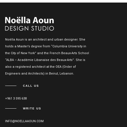
Noëlla Aoun is an architect and urban designer. She
holds a Master’s degree from “Columbia University in
the City of New York” and the French Beaux-Arts School
“ALBA – Académie Libanaise des Beaux-Arts”. She is
also a registered architect at the OEA (Order of
Engineers and Architects) in Beirut, Lebanon.
CALL US
+961 3 595 638
WRITE US
INFO@NOELLAAOUN.COM